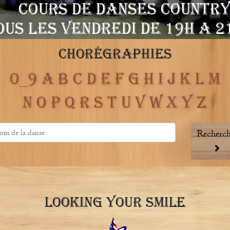
COURS DE DANSES COUNTR
OUS LES VENDREDI DE 19H A 2
CHORÉGRAPHIES
0_9
A
B
C
D
E
F
G
H
I
J
K
L
M
N
O
P
Q
R
S
T
U
V
W
X
Y
Z
Recherch
LOOKING YOUR SMILE