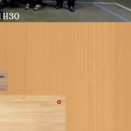
Y
1H30
er